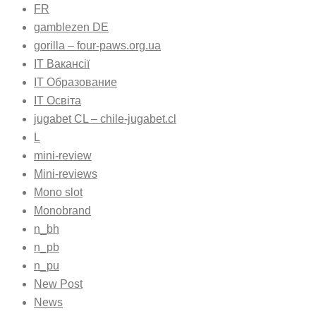
FR
gamblezen DE
gorilla – four-paws.org.ua
IT Вакансії
IT Образование
IT Освіта
jugabet CL – chile-jugabet.cl
L
mini-review
Mini-reviews
Mono slot
Monobrand
n_bh
n_pb
n_pu
New Post
News