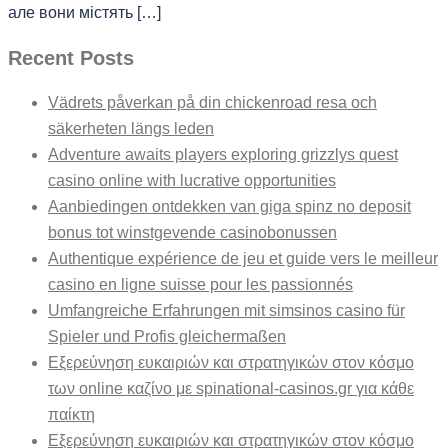
але вони містять […]
Recent Posts
Vädrets påverkan på din chickenroad resa och
säkerheten längs leden
Adventure awaits players exploring grizzlys quest
casino online with lucrative opportunities
Aanbiedingen ontdekken van giga spinz no deposit
bonus tot winstgevende casinobonussen
Authentique expérience de jeu et guide vers le meilleur
casino en ligne suisse pour les passionnés
Umfangreiche Erfahrungen mit simsinos casino für
Spieler und Profis gleichermaßen
Εξερεύνηση ευκαιριών και στρατηγικών στον κόσμο
των online καζίνο με spinational-casinos.gr για κάθε
παίκτη
Εξερεύνηση ευκαιριών και στρατηγικών στον κόσμο