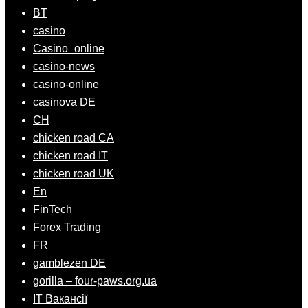
BT
casino
Casino_online
casino-news
casino-online
casinova DE
CH
chicken road CA
chicken road IT
chicken road UK
En
FinTech
Forex Trading
FR
gamblezen DE
gorilla – four-paws.org.ua
IT Вакансії