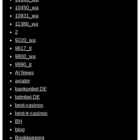
10450_wa
10831_wa
11380_wa
2
9220_wa
9617_tr
9800_wa
9990_tr
AI News
aviator
bankonbet DE
bdmbet DE
best-casinos
best-tr-casinos
BH
blog
Bookkeeping