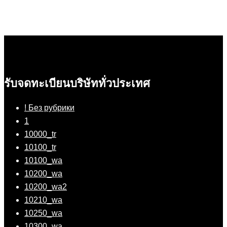
รับจดทะเบียนบริษัททั่วประเทศ
! Без рубрики
1
10000_tr
10100_tr
10100_wa
10200_wa
10200_wa2
10210_wa
10250_wa
10300_wa