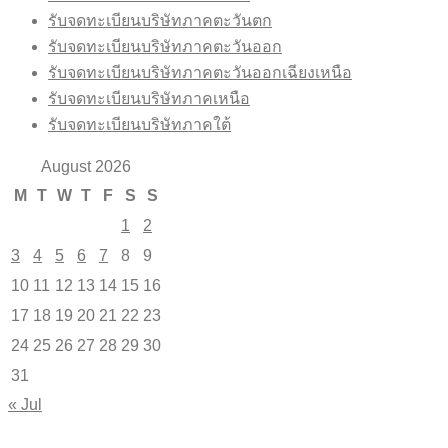
รับจดทะเบียนบริษัทภาคตะวันตก
รับจดทะเบียนบริษัทภาคตะวันออก
รับจดทะเบียนบริษัทภาคตะวันออกเฉียงเหนือ
รับจดทะเบียนบริษัทภาคเหนือ
รับจดทะเบียนบริษัทภาคใต้
August 2026
M
T
W
T
F
S
S
1
2
3
4
5
6
7
8
9
10
11
12
13
14
15
16
17
18
19
20
21
22
23
24
25
26
27
28
29
30
31
« Jul