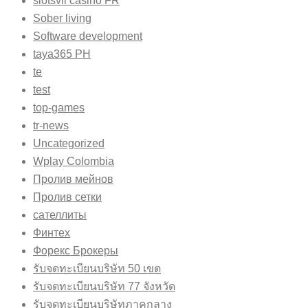
slotsvil casino FR
Sober living
Software development
taya365 PH
te
test
top-games
tr-news
Uncategorized
Wplay Colombia
Пролив мейнов
Пролив сетки
сателлиты
Финтех
Форекс Брокеры
รับจดทะเบียนบริษัท 50 เขต
รับจดทะเบียนบริษัท 77 จังหวัด
รับจดทะเบียนบริษัทภาคกลาง