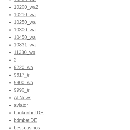
10200_wa2
10210_wa
10250_wa
10300_wa
10450_wa
10831_wa
11380_wa
2
9220_wa
9617_tr
9800_wa
9990_tr
AI News
aviator
bankonbet DE
bdmbet DE
best-casinos