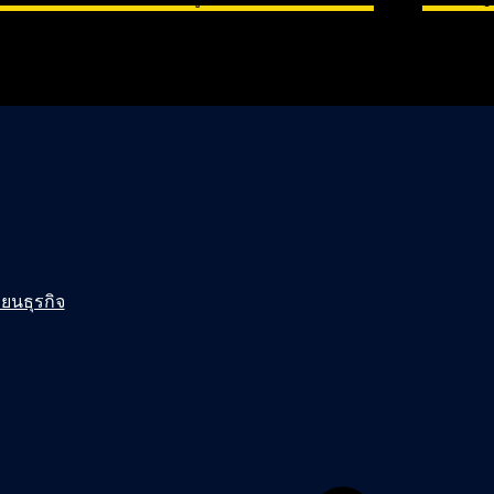
ยนธุรกิจ