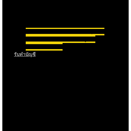
จดทะเบียนบริษัท
จดทะเบียนห้างหุ้นส่วน
จดทะเบียนการค้า
จดทะเบียนมูลนิธิ
จดทะเบียนสมาคม
รับทำบัญชี