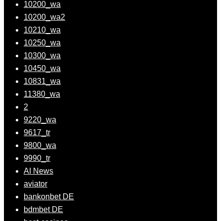
10200_wa
10200_wa2
10210_wa
10250_wa
10300_wa
10450_wa
10831_wa
11380_wa
2
9220_wa
9617_tr
9800_wa
9990_tr
AI News
aviator
bankonbet DE
bdmbet DE