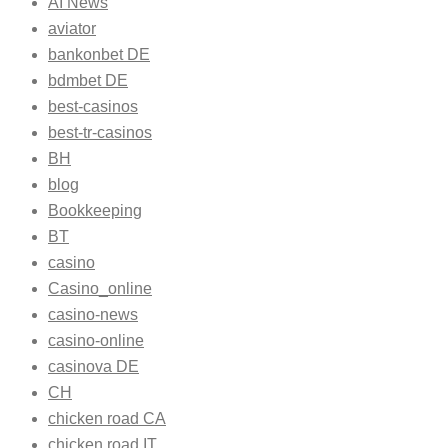
AI News
aviator
bankonbet DE
bdmbet DE
best-casinos
best-tr-casinos
BH
blog
Bookkeeping
BT
casino
Casino_online
casino-news
casino-online
casinova DE
CH
chicken road CA
chicken road IT