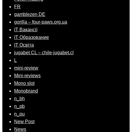
FR
gamblezen DE
gorilla – four-paws.org.ua
IT Вакансії
IT Образование
IT Освіта
jugabet CL – chile-jugabet.cl
L
mini-review
Mini-reviews
Mono slot
Monobrand
n_bh
n_pb
n_pu
New Post
News