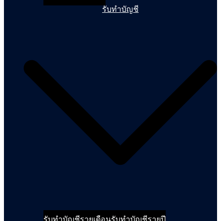
รับทำบัญชี
รับทำบัญชีรายเดือน
รับทำบัญชีรายปี