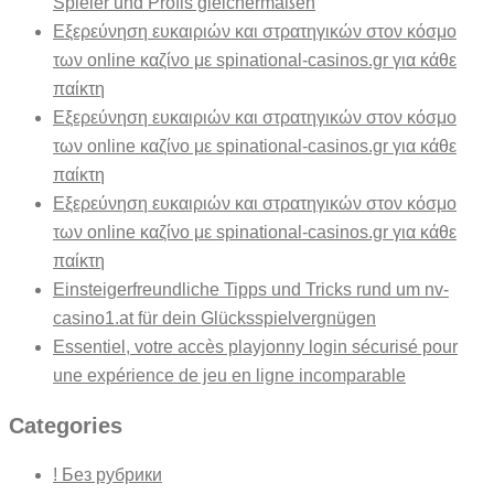
Spieler und Profis gleichermaßen
Εξερεύνηση ευκαιριών και στρατηγικών στον κόσμο
των online καζίνο με spinational-casinos.gr για κάθε
παίκτη
Εξερεύνηση ευκαιριών και στρατηγικών στον κόσμο
των online καζίνο με spinational-casinos.gr για κάθε
παίκτη
Εξερεύνηση ευκαιριών και στρατηγικών στον κόσμο
των online καζίνο με spinational-casinos.gr για κάθε
παίκτη
Einsteigerfreundliche Tipps und Tricks rund um nv-
casino1.at für dein Glücksspielvergnügen
Essentiel, votre accès playjonny login sécurisé pour
une expérience de jeu en ligne incomparable
Categories
! Без рубрики