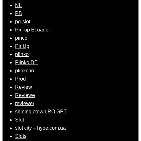
NL
PB
pg-slot
Pin-up Ecuador
pinco
PinUp
plinko
Plinko DE
plinko in
Prod
Review
Reviewe
reviewer
shining crown RO GPT
Slot
slot city – hype.com.ua
Slots