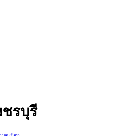
ชรบุรี
ทภาคตะวันตก