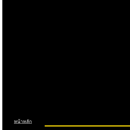
หน้าหลัก
จดทะเบียนบริษัท
จดทะเบียนห้างหุ้นส่วน
จดท