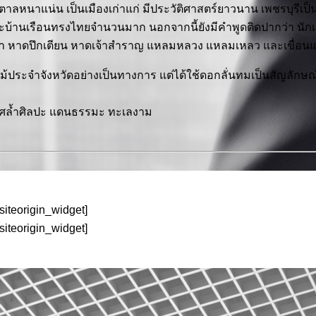
ตาลหนาแน่น เป็นเมืองเก่าแก่ มีประวัติศาสตร์ยาวนาน เพชรบุรีเป็นเ
และบ้านเรือนทรงไทยจำนวนมาก นอกจากนี้ยังมีคำพูดติดปากว่า นักเ
ชะอำ หาดปึกเตียน หาดเจ้าสำราญ แหลมหลวง แหลมเหลว และเขื่อน
ม้ประจำจังหวัดอย่างเป็นทางการ แต่ได้ใช้ดอกลั่นทมเป็นสัญลัก
ลิศล้ำศิลปะ แดนธรรมะ ทะเลงาม
/siteorigin_widget]
/siteorigin_widget]