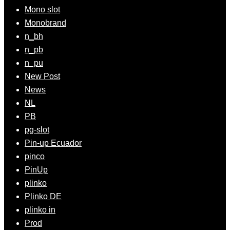
Mono slot
Monobrand
n_bh
n_pb
n_pu
New Post
News
NL
PB
pg-slot
Pin-up Ecuador
pinco
PinUp
plinko
Plinko DE
plinko in
Prod