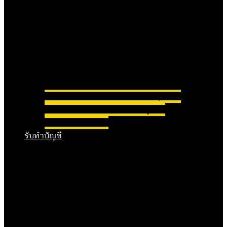
จดทะเบียนบริษัท
จดทะเบียนห้างหุ้นส่วน
จดทะเบียนการค้า
จดทะเบียนมูลนิธิ
จดทะเบียนสมาคม
รับทำบัญชี