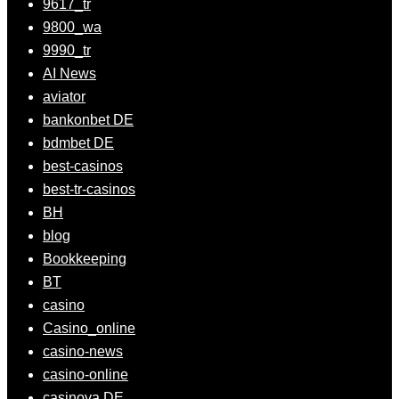
9617_tr
9800_wa
9990_tr
AI News
aviator
bankonbet DE
bdmbet DE
best-casinos
best-tr-casinos
BH
blog
Bookkeeping
BT
casino
Casino_online
casino-news
casino-online
casinova DE