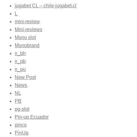
jugabet CL – chile-jugabet.cl
L
mini-review
Mini-reviews
Mono slot
Monobrand
n_bh
n_pb
n_pu
New Post
News
NL
PB
pg-slot
Pin-up Ecuador
pinco
PinUp