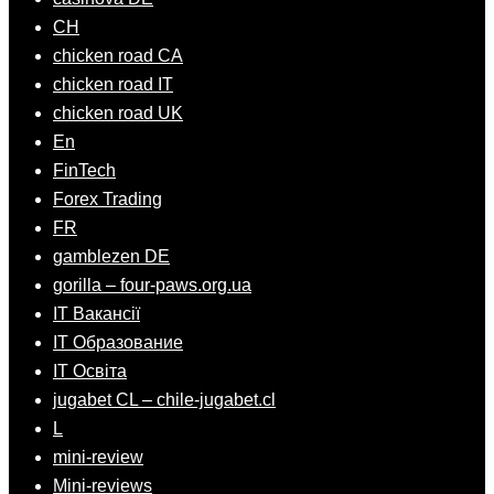
CH
chicken road CA
chicken road IT
chicken road UK
En
FinTech
Forex Trading
FR
gamblezen DE
gorilla – four-paws.org.ua
IT Вакансії
IT Образование
IT Освіта
jugabet CL – chile-jugabet.cl
L
mini-review
Mini-reviews