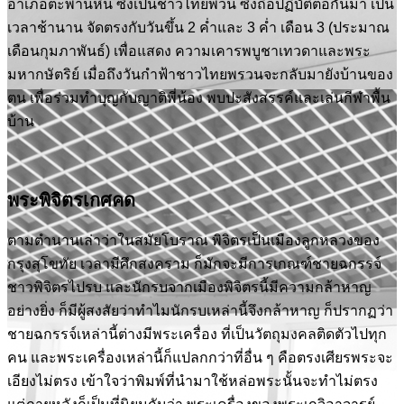
อำเภอตะพานหิน ซึ่งเป็นชาวไทยพวน ซึ่งถือปฏิบัติต่อกันมา เป็น
เวลาช้านาน จัดตรงกับวันขึ้น 2 ค่ำและ 3 ค่ำ เดือน 3 (ประมาณ
เดือนกุมภาพันธ์) เพื่อแสดง ความเคารพบูชาเทวดาและพระ
มหากษัตริย์ เมื่อถึงวันกำฟ้าชาวไทยพรวนจะกลับมายังบ้านของ
ตน เพื่อร่วมทำบุญกับญาติพี่น้อง พบปะสังสรรค์และเล่นกีฬาพื้น
บ้าน
พระพิจิตรเกศคด
ตามตำนานเล่าว่าในสมัยโบราณ พิจิตรเป็นเมืองลูกหลวงของ
กรุงสุโขทัย เวลามีศึกสงคราม ก็มักจะมีการเกณฑ์ชายฉกรรจ์
ชาวพิจิตรไปรบ และนักรบจากเมืองพิจิตรนี้มีความกล้าหาญ
อย่างยิ่ง ก็มีผู้สงสัยว่าทำไมนักรบเหล่านี้จึงกล้าหาญ ก็ปรากฏว่า
ชายฉกรรจ์เหล่านี้ต่างมีพระเครื่อง ที่เป็นวัตถุมงคลติดตัวไปทุก
คน และพระเครื่องเหล่านี้ก็แปลกกว่าที่อื่น ๆ คือตรงเศียรพระจะ
เอียงไม่ตรง เข้าใจว่าพิมพ์ที่นำมาใช้หล่อพระนั้นจะทำไม่ตรง