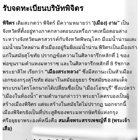
รับจดทะเบียนบริษัทพิจิตร
พิจิตร
เดิมสะกดว่า พิจิตร์ มีความหมายว่า “
(เมือง) งาม”
เป็น
จังหวัดที่ตั้งอยู่ทางภาคกลางตอนบนหรือภาคเหนือตอนล่าง
ระหว่างจังหวัดนครสวรรค์กับจังหวัดพิษณุโลก มีแม่น้ำน่านและ
แม่น้ำยมไหลผ่าน ตัวเมืองอยู่ริมฝั่งแม่น้ำน่าน พิจิตรเป็นเมืองเก่า
แก่ในสมัยสุโขทัย ปรากฏข้อความในศิลาจารึกหลักที่ 1 ของ
พ่อขุนรามคำแหงมหาราช และในศิลาจารึกหลักที่ 8 รัชกาล
พระยาลิไท เรียกว่า
“เมืองสระหลวง”
ซึ่งมีสถานะเป็นหัวเมือง
เอกของกรุงสุโขทัย ต่อมาในสมัยอยุธยา รัชสมัยของสมเด็จ
พระบรมไตรโลกนาถได้เปลี่ยนชื่อเป็น “เมืองโอฆบุรี” ซึ่งแปลว่า
“เมืองในท้องน้ำ” ตามตำนานกล่าวว่า พระยาโคตรบองเป็นผู้
สร้างเมืองพิจิตร แต่จะสร้างในสมัยใดไม่ปรากฏ นอกจากนี้
เมืองพิจิตรยังเป็นที่ประสูติของพระมหากษัตริย์แห่งกรุง
ศรีอยุธยาพระองค์หนึ่งคือ
สมเด็จพระสรรเพชญ์ที่ 8 (พระเจ้า
เสือ)