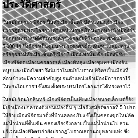
ประวัติศาสตร์
ในสมัยอยุธยา พิจิตรเป็นหัวเมืองชั้นตรี มีตำแหน่งเจ้าเมือง
ปรากฏตามพระไอยการตำแหน่งนาพลเรือนนาทหารหัวเมืองว่า
ออกญาเทพาธิบดีศรีรณรงค์ฤๅไชยอภัยพิรียภาหะ ศักดินา
5,000 ไร่ ซึ่งถือว่าเป็นขุนนางบรรดาศักดิ์ระดับสูง ในสมัยกรุง
ศรีอยุธยามีหัวเมืองชั้นตรีเพียง 7 เมืองเท่านั้น คือ เมืองพิชัย
เมืองพิจิตร เมืองนครสวรรค์ เมืองพัทลุง เมืองชุมพร เมืองจัน
ทบูร และเมืองไชยา จึงนับว่าในสมัยโบราณ พิจิตรเป็นเมืองที่
ค่อนข้างจะมีความสำคัญสูง จนตำแหน่งเจ้าเมืองมีการตราไว้
ในพระไอยการฯ ซึ่งสมเด็จพระบรมไตรโลกนาถได้ทรงตราไว้
ในสมัยรัตนโกสินทร์ เมืองพิจิตรเป็นเพียงเมืองขนาดเล็ก แต่ก็ยัง
มีเจ้าเมืองปกครองดังเช่นเมืองอื่น ๆ เมื่อถึงสมัยรัชกาลที่ 5 โปรด
ให้ย้ายเมืองพิจิตรมาตั้งที่บ้านคลองเรียง ซึ่งเป็นคลองขุดใหม่ลัด
แม่น้ำน่านที่ตื้นเขิน คลองเรียงจึงกลายเป็นแม่น้ำน่านไป ส่วน
บริเวณเมืองพิจิตรเก่ายังปรากฏโบราณสถานอยู่หลายแห่ง ซึ่ง