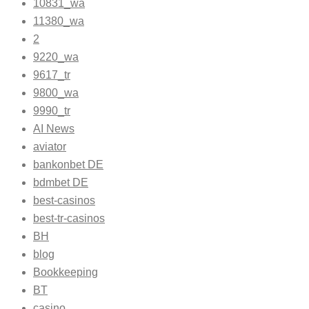
10831_wa
11380_wa
2
9220_wa
9617_tr
9800_wa
9990_tr
AI News
aviator
bankonbet DE
bdmbet DE
best-casinos
best-tr-casinos
BH
blog
Bookkeeping
BT
casino