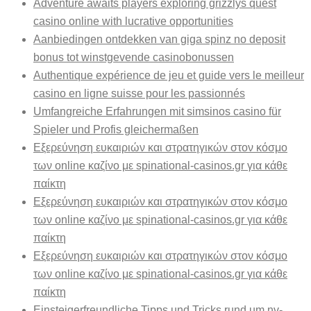
Adventure awaits players exploring grizzlys quest
casino online with lucrative opportunities
Aanbiedingen ontdekken van giga spinz no deposit
bonus tot winstgevende casinobonussen
Authentique expérience de jeu et guide vers le meilleur
casino en ligne suisse pour les passionnés
Umfangreiche Erfahrungen mit simsinos casino für
Spieler und Profis gleichermaßen
Εξερεύνηση ευκαιριών και στρατηγικών στον κόσμο
των online καζίνο με spinational-casinos.gr για κάθε
παίκτη
Εξερεύνηση ευκαιριών και στρατηγικών στον κόσμο
των online καζίνο με spinational-casinos.gr για κάθε
παίκτη
Εξερεύνηση ευκαιριών και στρατηγικών στον κόσμο
των online καζίνο με spinational-casinos.gr για κάθε
παίκτη
Einsteigerfreundliche Tipps und Tricks rund um nv-