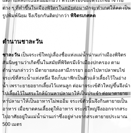
แต่ภายหลังก็เป็นที่นิยมกันว่า พระเครื่องของพระเกจิอาจารย์
ต่าง ๆ ที่ทำขึ้นในเมืองพิจิตรในสมัยต่อมามักจะทำเกศให้คด เป็น
รูปพิมพ์นิยม จึงเรียกกันติดปากว่า
พิจิตรเกศคด
ตำนานชาละวัน
ชาละวัน
เป็นจระเข้ใหญ่เลื่องชื่อแห่งแม่น้ำน่านเก่าเมืองพิจิตร
สันนิษฐานว่าเกิดขึ้นในสมัยที่พิจิตรมีเจ้าเมืองปกครอง ตาม
ตำนานกล่าวว่า มีตายายสองสามีภรรยา ออกไปหาปลาพบไข่
จระเข้ที่สระน้ำแห่งหนึ่ง จึงเก็บมาฟักเป็นตัวแล้วเลี้ยงไว้ในอ่าง
น้ำ เพราะยายอยากเลี้ยงไว้แทนลูก ต่อมาจระเข้ตัวใหญ่ขึ้นจึงนำ
ไปเลี้ยงไว้ในสระใกล้บ้านหาปลามาให้เป็นประจำ ต่อมาตายาย
หาปลามาให้เป็นอาหารไม่พออิ่ม จระเข้ตัวนั้นจึงกินตายายเป็น
อาหาร เมื่อขาดคนเลี้ยงดูให้อาหาร จระเข้ใหญ่จึงออกจากสระ
ไปอาศัยอยู่ในแม่น้ำน่านเก่าซึ่งอยู่ห่างจากสระตายายประมาณ
500 เมตร