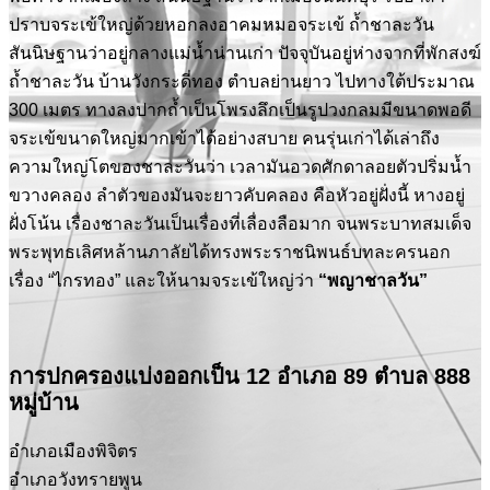
ปราบจระเข้ใหญ่ด้วยหอกลงอาคมหมอจระเข้ ถ้ำชาละวัน
สันนิษฐานว่าอยู่กลางแม่น้ำน่านเก่า ปัจจุบันอยู่ห่างจากที่พักสงฆ์
ถ้ำชาละวัน บ้านวังกระดี่ทอง ตำบลย่านยาว ไปทางใต้ประมาณ
300 เมตร ทางลงปากถ้ำเป็นโพรงลึกเป็นรูปวงกลมมีขนาดพอดี
จระเข้ขนาดใหญ่มากเข้าได้อย่างสบาย คนรุ่นเก่าได้เล่าถึง
ความใหญ่โตของชาละวันว่า เวลามันอวดศักดาลอยตัวปริ่มน้ำ
ขวางคลอง ลำตัวของมันจะยาวคับคลอง คือหัวอยู่ฝั่งนี้ หางอยู่
ฝั่งโน้น เรื่องชาละวันเป็นเรื่องที่เลื่องลือมาก จนพระบาทสมเด็จ
พระพุทธเลิศหล้านภาลัยได้ทรงพระราชนิพนธ์บทละครนอก
เรื่อง “ไกรทอง” และให้นามจระเข้ใหญ่ว่า
“พญาชาลวัน”
การปกครองแบ่งออกเป็น 12 อำเภอ 89 ตำบล 888
หมู่บ้าน
อำเภอเมืองพิจิตร
อำเภอวังทรายพูน