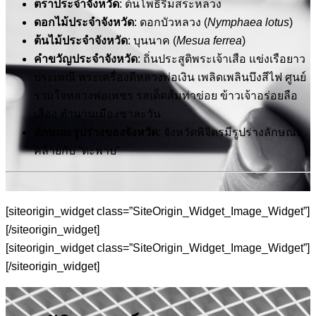
ตราประจำจังหวัด
: ต้นโพธิ์ริมสระหลวง
ดอกไม้ประจำจังหวัด
: ดอกบัวหลวง (
Nymphaea lotus
)
ต้นไม้ประจำจังหวัด
: บุนนาค (
Mesua ferrea
)
คำขวัญประจำจังหวัด
: ถิ่นประสูติพระเจ้าเสือ แข่งเรือยาว
ประเพณี พระเครื่องดีหลวงพ่อเงิน เพลิดเพลินบึงสีไฟ ศูนย์
รวมใจหลวงพ่อเพชร รสเด็ดส้มท่าข่อย ข้าวเจ้าอร่อยลือ
เลื่อง ตำนานเมืองชาละวัน
ลักษณะรูปร่างของจังหวัด
: จังหวัดพิจิตรมีรูปร่างลักษณะ
คล้ายกับ “ตะพาบ”
[siteorigin_widget class=”SiteOrigin_Widget_Image_Widget”]
[/siteorigin_widget]
[siteorigin_widget class=”SiteOrigin_Widget_Image_Widget”]
[/siteorigin_widget]