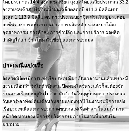
โดยประมาณ 14.4 องศาเซลเซียส สูงสุดโดยเฉลี่ยประมาณ 33.2
องศาเซลเซียส ปริมาณน้ำฝนเฉลี่ยตลอดปี 911.3 มิลลิเมตร
สูงสุด 1,113.9 มิลลิเมตร การประกอบอาชีพ ส่วนใหญ่ประกอบ
อาชีพทางการเกษตรเป็นภาคการผลิตหลัก รองลงมาได้แก่
อุตสาหกรรม การค้าส่ง การค้าปลีก และการบริการ ผลผลิต
สำคัญได้แก่ ข้าวโพด ถั่วเขียว และการประมง
ประเพณีแข่งเรือ
จังหวัดพิจิตรมีการแข่งเรือประเพณีมาเป็นเวลานานแล้วเพราะมี
ธรรมเนียมว่า วัดใดถ้าจัดงาน ปิดทองไหว้พระแล้วก็จะต้องจัด
งานแข่งเรือควบคู่กันไปด้วย มักจัดกันในฤดูน้ำหลาก ประมาณ
วันเสาร์-อาทิตย์ต้นเดือนกันยายนของทุกปี ในงานจะมีการแข่ง
เรือประเพณีและการประกวดขบวนแห่เรือต่าง ๆ ในแม่น้ำน่าน
หน้าวัด ท่าหลวง มีการจัดกิจจกรรมภายในงานที่น่าสนใน
มากมาย