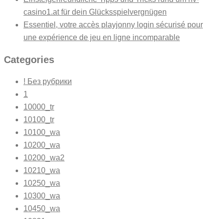
casino1.at für dein Glücksspielvergnügen
Essentiel, votre accès playjonny login sécurisé pour
une expérience de jeu en ligne incomparable
Categories
! Без рубрики
1
10000_tr
10100_tr
10100_wa
10200_wa
10200_wa2
10210_wa
10250_wa
10300_wa
10450_wa