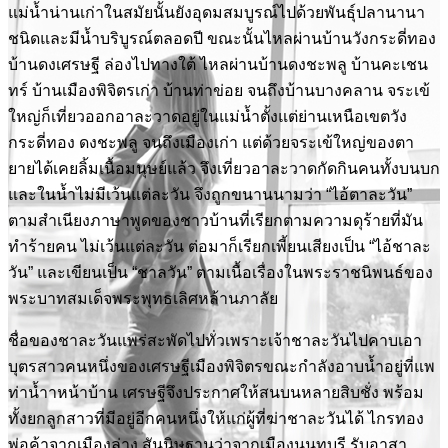
แม่น้ำน่านเก่าในสมัยนั้นยังอุดมสมบูรณ์ไปด้วยพันธุ์ปลานานา
ชนิดและมีน้ำบริบูรณ์ตลอดปี ขณะนั้นไหลผ่านบ้านวังกระดี่ทอง
บ้านดงเศรษฐี ล่องไปทางใต้ ไหลผ่านบ้านดงชะพลู บ้านคะเชน
ทร์ บ้านเมืองพิจิตรเก่า บ้านท่าข่อย จนถึงบ้านบางคลาน จระเข้
ใหญ่ก็เที่ยวออกอาละวาดอยู่ในแม่น้ำตั้งแต่ย่านเหนือเขตวัง
กระดี่ทอง ดงชะพลู จนถึงเมืองเก่า แต่ด้วยจระเข้ใหญ่ของตา
ยายได้เคยลิ้มเนื้อมนุษย์แล้ว จึงเที่ยวอาละวาดกัดกินคนทั้งบนบก
และในน้ำไม่มีเว้นแต่ละวัน จึงถูกขนานนามว่า “ไอ้ตาละวัน”
ตามสำเนียงภาษาพูดของชาวบ้านที่เรียกตามความดุร้ายที่มัน
ทำร้ายคน ไม่เว้นแต่ละวัน ต่อมาก็เรียกเพี้ยนเสียงเป็น “ไอ้ชาละ
วัน” และเขียนเป็น “ชาลวัน” ตามเนื้อเรื่องในพระราชนิพนธ์ของ
พระบาทสมเด็จพระพุทธเลิศหล้านภาลัย
ชื่อของชาละวันแพร่สะพัดไปทั่วเพราะเจ้าชาละวันไปคาบเอา
บุตรสาวคนหนึ่งของเศรษฐีเมืองพิจิตรขณะกำลังอาบน้ำอยู่ที่แพ
ท่าน้ำาหน้าบ้าน เศรษฐีจึงประกาศให้สนบนหลายสิบชั่ง พร้อม
ทั้งยกลูกสาวที่มีอยู่อีกคนหนึ่งให้แก่ผู้ที่ฆ่าชาละวันได้ ไกรทอง
พ่อค้าจากเมืองล่าง สันนิษฐานว่าจากเมืองนนทบุรี รับอาสา