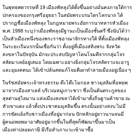
ในพุทธศตวรรษที่ 19 เมืองพัทลุงได้ตั้งขึ้นอย่างมั่นคงภายใต้การ
ปกครองของกรุงศรีอยุธยา ในสมัยพระบรมไตรโลกนาถ ได้
ปรากฏชื่อเมืองพัทลุง ในกฎหมายพระอัยการนาทหารหัวเมือง
พ.ศ. 1998 ระบุว่าเมืองพัทลุงมีฐานะเป็นเมืองชั้นตรี ซึ่งนับได้ว่า
เป็นหัวเมืองหนึ่งของพระราชอาณาจักรทางใต้ ที่ตั้งเมืองพัทลุง
ในระยะเริ่มแรกนั้นเชื่อกันว่า ตั้งอยู่ที่เมืองสทิงพระ จังหวัด
สงขลาในปัจจุบัน มักจะประสบปัญหาโดนโจมตีจากกลุ่มโจร
สลัดมาเลย์อยู่เสมอ โดยเฉพาะอย่างยิ่งกลุ่มโจรสลัดราแจะอารู
และอุยงคตนะ ได้เข้าปล้นสดมภ์โจมตีเผาทำลายเมืองอยู่เนือง ๆ
ในรัชสมัยพระเจ้าทรงธรรม ด๊ะโต๊ะโมกอล ชาวมุสลิมที่อพยพ
มาจากเมืองสาเลห์ บริเวณหมู่เกาะชวา ซึ่งเป็นต้นตระกูลของ
สุลต่านสุไลมาน แห่งเมืองสงขลาได้เข้ามาตั้งถิ่นฐานค้าขาย ณ
หัวเขาแดง แล้วตั้งประชาคมมุสลิมขึ้น ตรงนั้นอย่างสงบ ไม่มี
การขัดแย้งกับชาวเมืองที่อยู่มาก่อน ปักหลักอยู่ยาวนานจนมี
ผู้คนอพยพมาอาศัยอยู่มากขึ้นในที่สุดก็พัฒนาขึ้นมาเป็น
เมืองท่าปลอดภาษี มีเรือสำเภาแวะเข้ามาซื้อ