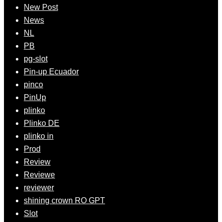
New Post
News
NL
PB
pg-slot
Pin-up Ecuador
pinco
PinUp
plinko
Plinko DE
plinko in
Prod
Review
Reviewe
reviewer
shining crown RO GPT
Slot