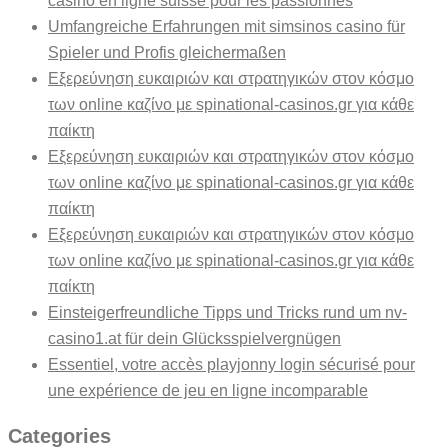
casino en ligne suisse pour les passionnés
Umfangreiche Erfahrungen mit simsinos casino für
Spieler und Profis gleichermaßen
Εξερεύνηση ευκαιριών και στρατηγικών στον κόσμο
των online καζίνο με spinational-casinos.gr για κάθε
παίκτη
Εξερεύνηση ευκαιριών και στρατηγικών στον κόσμο
των online καζίνο με spinational-casinos.gr για κάθε
παίκτη
Εξερεύνηση ευκαιριών και στρατηγικών στον κόσμο
των online καζίνο με spinational-casinos.gr για κάθε
παίκτη
Einsteigerfreundliche Tipps und Tricks rund um nv-
casino1.at für dein Glücksspielvergnügen
Essentiel, votre accès playjonny login sécurisé pour
une expérience de jeu en ligne incomparable
Categories