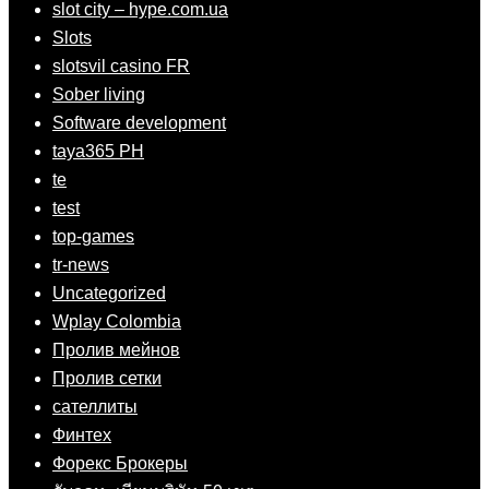
slot city – hype.com.ua
Slots
slotsvil casino FR
Sober living
Software development
taya365 PH
te
test
top-games
tr-news
Uncategorized
Wplay Colombia
Пролив мейнов
Пролив сетки
сателлиты
Финтех
Форекс Брокеры