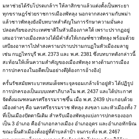
มหาช่วยได้รับโปรดเกล้าฯ ให้ลาสิกขาแล้วแต่งตั้งเป็นพระยา
ทุกขราษฎร์ช่วยราชการเมืองพัทลุง นอกจากสงครามกับพม่า
แล้วชาวพัทลุงยังมีบทบาทสำคัญในการรักษาความมั่นคง
ปลอดภัยของประเทศชาติในหัวเมืองภาคใต้ เพราะปรากฏอยู่
เสมอว่าทางเมืองหลวงได้มีคำสั่งให้เกณฑ์ชาวพัทลุง พร้อมด้วย
เสบียงอาหารไปทำสงครามปราบปรามกบฏในหัวเมืองมลายู
เช่น กบฏไทรบุรี พ.ศ. 2373 และ พ.ศ. 2381 ซึ่งบทบาทดังกล่าวนี้
สะท้อนให้เห็นความสำคัญของเมืองพัทลุง ทางด้านการเมือง
การปกครองในอดีตเป็นอย่างดี[ต้องการอ้างอิง]
ครั้นรัชสมัยพระบาทสมเด็จพระจุลจอมเกล้าเจ้าอยู่หัว ได้ปฏิรูป
การปกครองเป็นแบบเทศาภิบาลใน พ.ศ. 2437 และได้ประกาศ
จัดตั้งมณฑลนครศรีธรรมราชขึ้น เมื่อ พ.ศ. 2439 ประกอบด้วย
เมืองต่างๆ คือ นครศรีธรรมราช พัทลุง สงขลา และหัวเมืองทั้ง 7
ที่เป็นเมืองปัตตานีเดิม สำหรับเมืองพัทลุงแบ่งการปกครองออก
เป็น 3 อำเภอ คืออำเภอกลางเมือง อำเภออุดร และอำเภอทักษิณ
ขณะนั้นตัวเมืองตั้งอยู่ที่ตำบลลำปำ จนกระทั่ง พ.ศ. 2467