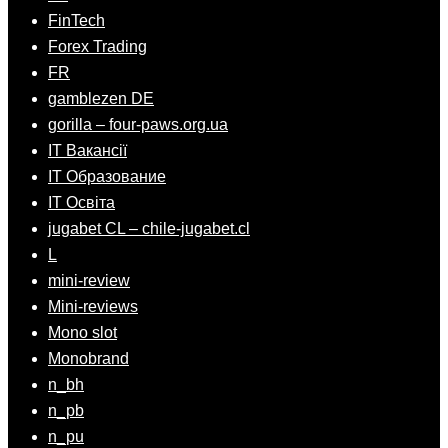
FinTech
Forex Trading
FR
gamblezen DE
gorilla – four-paws.org.ua
IT Вакансії
IT Образование
IT Освіта
jugabet CL – chile-jugabet.cl
L
mini-review
Mini-reviews
Mono slot
Monobrand
n_bh
n_pb
n_pu