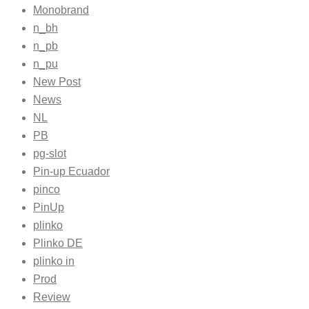
Monobrand
n_bh
n_pb
n_pu
New Post
News
NL
PB
pg-slot
Pin-up Ecuador
pinco
PinUp
plinko
Plinko DE
plinko in
Prod
Review