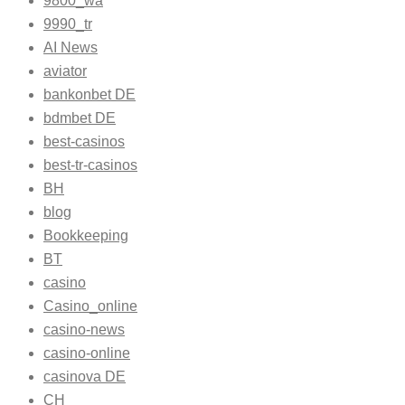
9800_wa
9990_tr
AI News
aviator
bankonbet DE
bdmbet DE
best-casinos
best-tr-casinos
BH
blog
Bookkeeping
BT
casino
Casino_online
casino-news
casino-online
casinova DE
CH