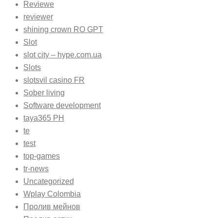
Reviewe
reviewer
shining crown RO GPT
Slot
slot city – hype.com.ua
Slots
slotsvil casino FR
Sober living
Software development
taya365 PH
te
test
top-games
tr-news
Uncategorized
Wplay Colombia
Пролив мейнов