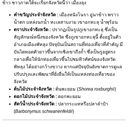
ข้าว ชาวภาคใต้จะเรียกจังหวัดนี้ว่า เมืองลุง
คำขวัญประจำจังหวัด :
เมืองหนังโนรา อู่นาข้าว พราว
น้ำตก แหล่งนกน้ำ ทะเลสาบงาม เขาอกทะลุ น้ำพุร้อน
ตราประจำจังหวัด :
ปรากฏเป็นรูปภูเขาอกทะลุ ซึ่งเป็น
สัญลักษณ์หนึ่งของจังหวัด ซึ่งภูเขาอกทะลุนี้ ตั้งอยู่ในตัว
อำเภอเมืองพัทลุง ปัจจุบันเป็นสถานที่ท่องเที่ยวที่สำคัญ มี
บันไดทอดตัวยาวขึ้นจากเชิงเขาถึงถ้ำ ซึ่งเป็นรูอยู่ตรง
กลางเพื่อให้นักท่องเที่ยวขึ้นไปชมทิวทัศน์ของจังหวัด
พัทลุง ได้อย่างกว้างขวาง หากแต่ปัจจุบันยังขาดการดูแล
ปรับปรุงและพัฒนาที่ยั่งยืนให้เป็นแหล่งท่องเที่ยวของ
จังหวัด
ต้นไม้ประจำจังหวัด :
ต้นพะยอม (
Shorea roxburghii
)
ดอกไม้ประจำจังหวัด :
ดอกพะยอม
สัตว์น้ำประจำจังหวัด :
ปลากระแหหรือปลาลำปำ
(
Barbonymus schwanenfeldii
)