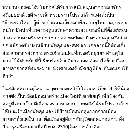
บทบาทของดะโต๊ะโมกอลได้รับการสนับสนุนจากอาณาจักร
ศรีอยุธยาด้วยดี พระเจ้าทรงธรรมโปรดเกล้าฯแต่งตั้งเป็น
“ข้าหลวงใหญ่” ผู้ดำรงตำแหน่งนี้ต่อมาคือท่านสุไลมานบุตรชาย
คนโต มีหน้าที่ปกครองดูแลรักษาความสงบของพื้นที่ตั้งแต่ตอน
ล่างของนครศรีธรรมราช มาจดเขตปัตตานี ครอบคลุมครึ่งล่าง
ของเมืองตรัง ปะเหลียน พัทลุง และสงขลา นอกจากนี้ก็ต้องเก็บ
ส่วยสาอากรส่งถวายพระเจ้าแผ่นดินที่กรุงศรีอยุธยา ท่านสุไล
มานก็ได้ทำหน้าที่นี้เรียบร้อยด้วยดีมาตลอด ต่อมาได้ย้ายเมือง
สงขลาจากสทิงพระมายังหัวเขาแดงซึ่งมีชัยภูมิป้องกันตนเองได้
ดีกว่า
ในสมัยสุลต่านสุไลมาน บุตรของดะโต๊ะโมกอล ได้ส่ง ฟาริซีน้อง
ชายซึ่งเป็นปลัดเมืองมาสร้างเมืองใหม่ที่เขาชัยบุรี เพื่อป้องกัน
ศัตรูที่จะมาโจมตีเมืองสงขลาทางบก ภายหลังได้รับโปรดเกล้าฯ
ให้เป็นเจ้าเมืองพัทลุง และได้ย้ายเมืองพัทลุงออกจากเมือง
สงขลาตั้งแต่นั้น และตั้งเมืองอยู่ที่เขาชัยบุรีตลอดมาจนกระทั่ง
สิ้นกรุงศรีอยุธยาเมื่อปี พ.ศ. 2310[ต้องการอ้างอิง]