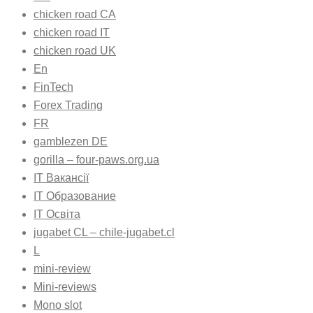
chicken road CA
chicken road IT
chicken road UK
En
FinTech
Forex Trading
FR
gamblezen DE
gorilla – four-paws.org.ua
IT Вакансії
IT Образование
IT Освіта
jugabet CL – chile-jugabet.cl
L
mini-review
Mini-reviews
Mono slot