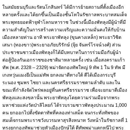
ในสมัยธนบุรีและรัตนโกสินทร์ ได้มีการย้ายสถานที่ตั้งเมืองอีก
หลายครั้งและได้ยกขึ้นเป็นเมืองชั้นโทในรัชกาลพระบาทสมเด็จ
พระพุทธยอดฟ้าจุฬาโลกมหาราช ในช่วงนี้เมืองพัทลุงมีผู้นำที่มี
ความสำคัญในการสร้างความเจริญและความมั่นคงให้กับบ้าน
เมืองหลายท่าน อาทิ พระยาพัทลุง (ขุนคางเหล็ก) พระยาวิชิต
เสนา (ทองขาว)พระยาอภัยบริรักษ์ (จุ้ย จันทร์โรจน์วงศ์) ส่วน
ประชาชนชาวเมืองพัทลุงก็ได้มีบทบาทในการร่วมมือกับผู้นำ
ต่อสู้ป้องกันเอกราชของชาติมาหลายครั้ง เช่น เมื่อสงครามเก้า
ทัพ (พ.ศ. 2328 – 2329) พม่าจัดกองทัพใหญ่ 9 ทัพ 1 ใน 9 ทัพ มี
เกงหวุ่นแมงยีเป็นแม่ทัพ ยกลงมาตีทางใต้ ตีได้เมืองกระบุรี
ระนอง ชุมพร ไชยา และนครศรีธรรมราชตามลำดับ และใน
ขณะที่กำลังจัดไพร่พลอยู่ที่นครศรีธรรมราช เพื่อจะยกมาตีเมือง
พัทลุงและสงขลานั้น พระยาพัทลุงโดยความร่วมมือจากพระ
มหาช่วยแห่งวัดป่าลิไลยก์ ได้รวบรวมชาวพัทลุงประมาณ 1,000
คน ยกออกไปตั้งขัดตาทัพที่คลองท่าเสม็ด จนกระทั่งทัพของ
สมเด็จกรมพระราชวังบวรมหาสุรสิงหนาท วังหน้าในรัชกาลที่ 1
ทรงยกกองทัพมาช่วยหัวเมืองปักษ์ใต้ ตีทัพพม่าแตกหนีไป พระ