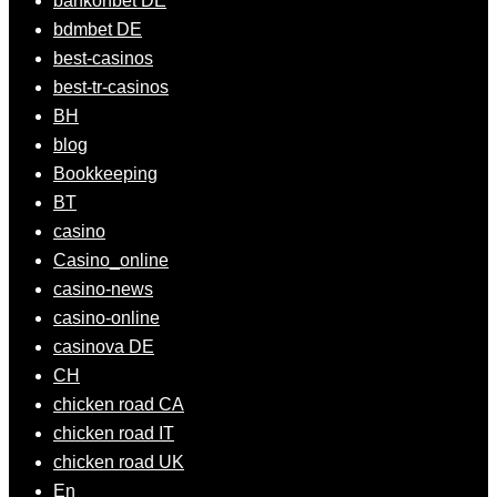
bankonbet DE
bdmbet DE
best-casinos
best-tr-casinos
BH
blog
Bookkeeping
BT
casino
Casino_online
casino-news
casino-online
casinova DE
CH
chicken road CA
chicken road IT
chicken road UK
En