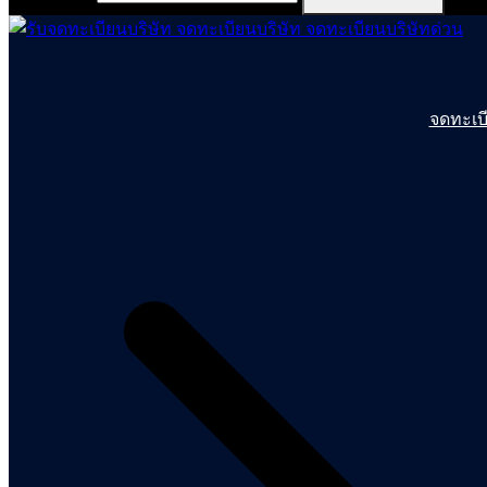
จดทะเบี